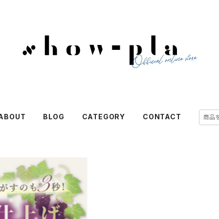
ABOUT
BLOG
CATEGORY
CONTACT